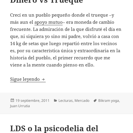
Crecí en un pueblo pequeño donde el trueque –y
más aun el
apoyo mutuo
– era moneda de cambio
frecuente. La admiración de la que disfruté el día en
que, ni siquiera yo sino mi padre, volvió a casa con
14 kg de setas que luego repartió entre los vecinos
es, por su característica única y extraordinaria en la
historia del pueblo, el primer recuerdo que me
viene a la mente cuando pienso en ello.
Dinero vs Trueque
Sigue leyendo
Publicado
Categorías
Etiquetas
19 septiembre, 2011
Lecturas
,
Mercado
Bikram yoga
,
el
Juan Urrutia
LDS o la psicodelia del