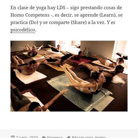
En clase de yoga hay LDS – sigo prestando cosas de
Homo Competens -, es decir, se aprende (Learn), se
practica (Do) y se comparte (Share) a la vez. Y
es
psicodélico
.
Publicado
Categorías
Etiquetas
7 junio, 2010
Empresa
Bikram yoga
,
Homo