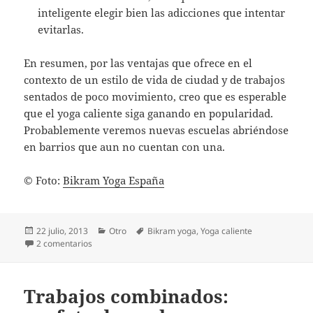
inteligente elegir bien las adicciones que intentar
evitarlas.
En resumen, por las ventajas que ofrece en el
contexto de un estilo de vida de ciudad y de trabajos
sentados de poco movimiento, creo que es esperable
que el yoga caliente siga ganando en popularidad.
Probablemente veremos nuevas escuelas abriéndose
en barrios que aun no cuentan con una.
© Foto:
Bikram Yoga España
Publicado
Categorías
Etiquetas
22 julio, 2013
Otro
Bikram yoga
,
Yoga caliente
el
en El yoga caliente está de moda
2 comentarios
Trabajos combinados: