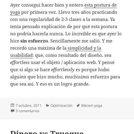
Ayer conseguí hacer bien y entero
esta postura de
yoga
por primera vez. Llevo tres años practicando
con una regularidad de 2-3 clases a la semana. Ya
tenía pensado explicación de por qué esta postura
no podría hacerla nunca. Lo increíble es que ayer lo
hice
sin esfuerzo
. Sencillamente me salió. Y me
recordó una máxima de la
simplicidad y la
usabilidad
: que, como resultado del diseño, sea
effortless
usar el objeto / aplicación web. Y pensé
que si algo se hace
effortlessly
es porque hubo
alguien que hizo mucho, muchísimo esfuerzo para
que sea así. Y eso es un logro grande.
Publicado
Categorías
Etiquetas
7 octubre, 2011
Optimización
Bikram yoga
el
en Effortless
3 comentarios
Dinero vs Trueque