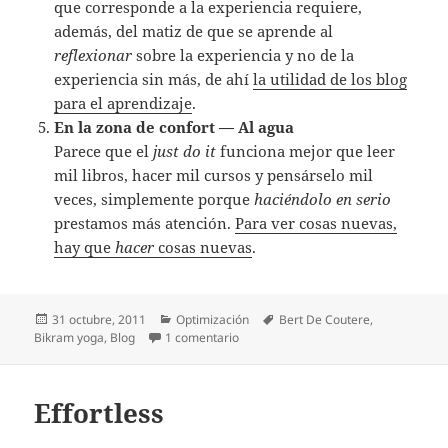
que corresponde a la experiencia requiere,
además, del matiz de que se aprende al
reflexionar
sobre la experiencia y no de la
experiencia sin más, de ahí
la utilidad de los blog
para el aprendizaje
.
En la zona de confort — Al agua
Parece que el
just do it
funciona mejor que leer
mil libros, hacer mil cursos y pensárselo mil
veces, simplemente porque
haciéndolo en serio
prestamos más atención.
Para ver cosas nuevas,
hay que
hacer
cosas nuevas
.
Publicado
Categorías
Etiquetas
31 octubre, 2011
Optimización
Bert De Coutere
,
el
en Cinco posturas para aprender a a
Bikram yoga
,
Blog
1 comentario
Effortless