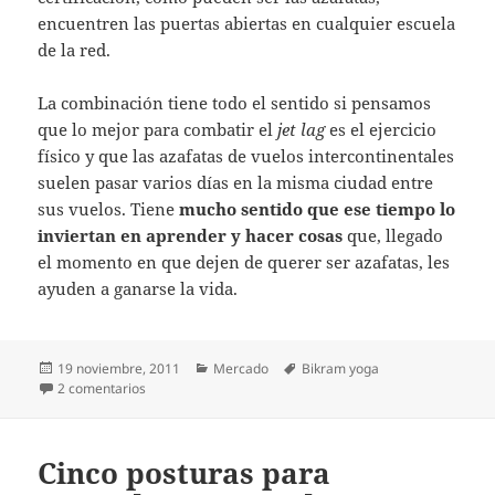
encuentren las puertas abiertas en cualquier escuela
de la red.
La combinación tiene todo el sentido si pensamos
que lo mejor para combatir el
jet lag
es el ejercicio
físico y que las azafatas de vuelos intercontinentales
suelen pasar varios días en la misma ciudad entre
sus vuelos. Tiene
mucho sentido que ese tiempo lo
inviertan en aprender y hacer cosas
que, llegado
el momento en que dejen de querer ser azafatas, les
ayuden a ganarse la vida.
Publicado
Categorías
Etiquetas
19 noviembre, 2011
Mercado
Bikram yoga
el
en Trabajos combinados: azafata de vuelo y entrenadora
2 comentarios
Cinco posturas para