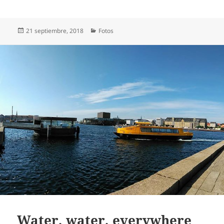
Publicado
Categorías
21 septiembre, 2018
Fotos
el
Water, water, everywhere