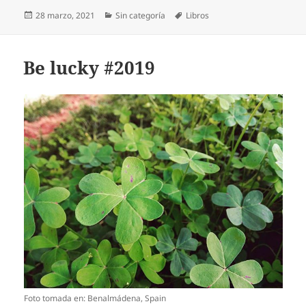
Publicado
Categorías
Etiquetas
28 marzo, 2021
Sin categoría
Libros
el
Be lucky #2019
Foto tomada en: Benalmádena, Spain