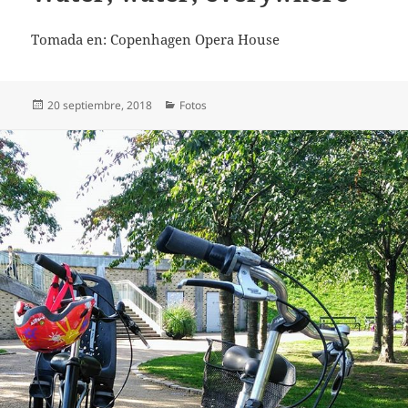
Tomada en: Copenhagen Opera House
Publicado
Categorías
20 septiembre, 2018
Fotos
el