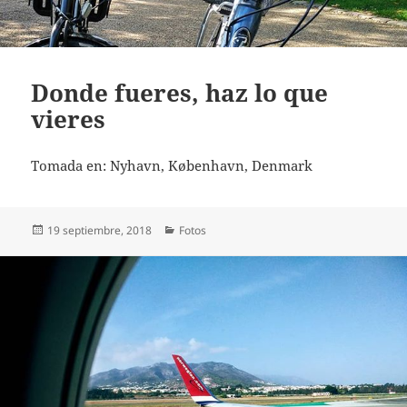
Donde fueres, haz lo que
vieres
Tomada en: Nyhavn, København, Denmark
Publicado
Categorías
19 septiembre, 2018
Fotos
el