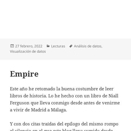
Publicado
Categorías
Etiquetas
27 febrero, 2022
Lecturas
Análisis de datos
,
el
Visualización de datos
Empire
Este año he retomado la buena costumbre de leer
libros de historia. Lo he hecho con un libro de Niall
Ferguson que lleva conmigo desde antes de venirme
a vivir de Madrid a Málaga.
Y con dos citas traídas del epílogo del mismo rompo
el silencio en el que este blog lleva sumido desde