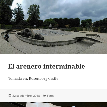
El arenero interminable
Tomada en: Rosenborg Castle
Publicado
Categorías
22 septiembre, 2018
Fotos
el