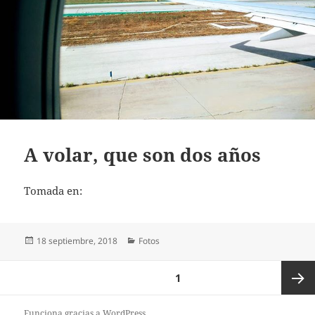
A volar, que son dos años
Tomada en:
Publicado
Categorías
18 septiembre, 2018
Fotos
el
Paginación
PÁGINA
1
de
entradas
Página
Funciona gracias a WordPress