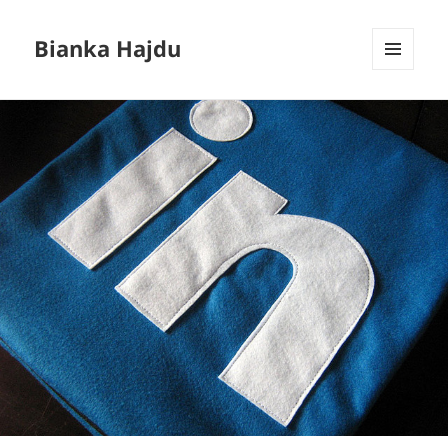
Bianka Hajdu
MENÚ
Y
WIDGETS