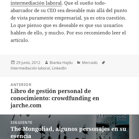
intermediación laboral
. Que el sueño todo-
abarcador de su CEO sea deseable más allá del punto
de vista puramente empresarial, ya es otra cuestión.
Lo que pienso que es deseable es que sus usuarios
hablen de ello, y mucho. Por eso recomiendo leer el
artículo.
Publicado
Autor
Categorías
Etiquetas
29 junio, 2012
Bianka Hajdu
Mercado
el
Intermediación laboral
,
LinkedIn
Navegación
ANTERIOR
de
Libro de gestión personal de
Entrada
entradas
conocimiento: crowdfunding en
anterior:
jarche.com
SIGUIENTE
The Mongoliad, algunos personajes en su
Entrada
esencia
siguiente: