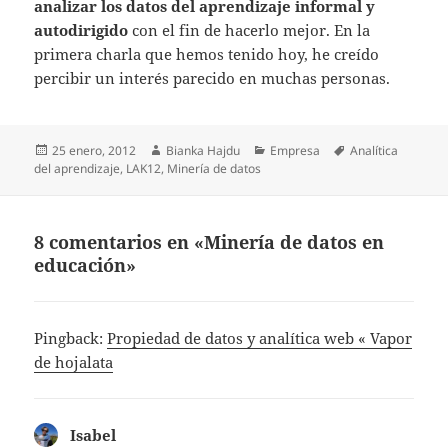
analizar los datos del aprendizaje informal y
autodirigido
con el fin de hacerlo mejor. En la
primera charla que hemos tenido hoy, he creído
percibir un interés parecido en muchas personas.
Publicado
Autor
Categorías
Etiquetas
25 enero, 2012
Bianka Hajdu
Empresa
Analítica
el
del aprendizaje
,
LAK12
,
Minería de datos
8 comentarios en «Minería de datos en
educación»
Pingback:
Propiedad de datos y analítica web « Vapor
de hojalata
Isabel
dice: