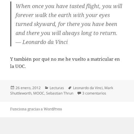
When once you have tasted flight, you will
forever walk the earth with your eyes
turned skyward, for there you have been
and there you will always long to return.
— Leonardo da Vinci
Y también por qué no me he vuelto a matricular en
la UOC.
Publicado
Categorías
Etiquetas
26 enero, 2012
Lecturas
Leonardo da Vinci
,
Mark
el
en Consecuencias
Shuttleworth
,
MOOC
,
Sebastian Thrun
3 comentarios
Funciona gracias a WordPress