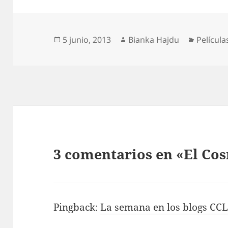
Publicado
Autor
Categor
5 junio, 2013
Bianka Hajdu
Película
el
3 comentarios en «El C
Pingback:
La semana en los blogs CCL