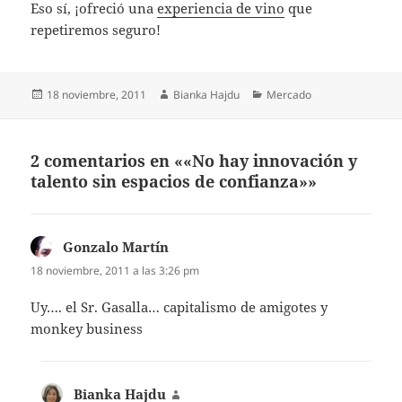
Eso sí, ¡ofreció una
experiencia de vino
que
repetiremos seguro!
Publicado
Autor
Categorías
18 noviembre, 2011
Bianka Hajdu
Mercado
el
2 comentarios en ««No hay innovación y
talento sin espacios de confianza»»
Gonzalo Martín
dice:
18 noviembre, 2011 a las 3:26 pm
Uy…. el Sr. Gasalla… capitalismo de amigotes y
monkey business
Bianka Hajdu
dice: