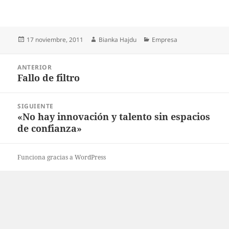
Publicado
Autor
Categorías
17 noviembre, 2011
Bianka Hajdu
Empresa
el
Navegación
ANTERIOR
de
Fallo de filtro
Entrada
entradas
anterior:
SIGUIENTE
«No hay innovación y talento sin espacios
Entrada
de confianza»
siguiente:
Funciona gracias a WordPress