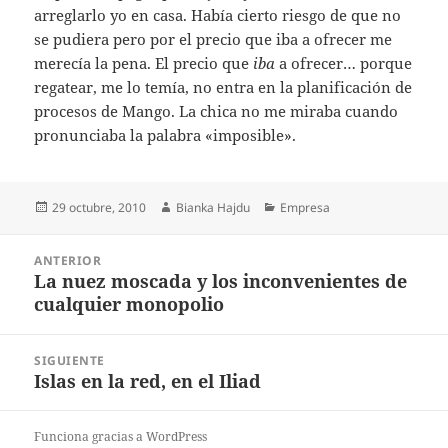
arreglarlo yo en casa. Había cierto riesgo de que no
se pudiera pero por el precio que iba a ofrecer me
merecía la pena. El precio que
iba
a ofrecer… porque
regatear, me lo temía, no entra en la planificación de
procesos de Mango. La chica no me miraba cuando
pronunciaba la palabra «imposible».
Publicado
Autor
Categorías
29 octubre, 2010
Bianka Hajdu
Empresa
el
Navegación
ANTERIOR
de
La nuez moscada y los inconvenientes de
Entrada
entradas
cualquier monopolio
anterior:
SIGUIENTE
Islas en la red, en el Iliad
Entrada
siguiente:
Funciona gracias a WordPress