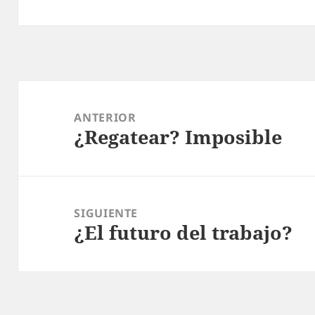
Navegación
de
ANTERIOR
¿Regatear? Imposible
entradas
Entrada
anterior:
SIGUIENTE
¿El futuro del trabajo?
Entrada
siguiente: