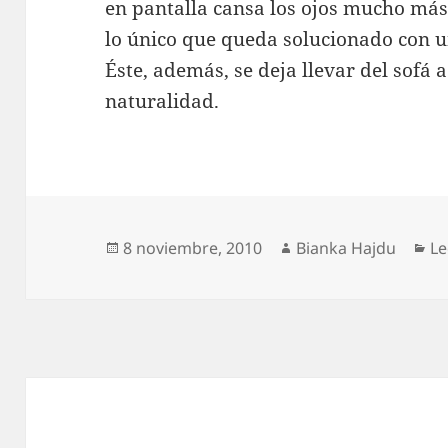
en pantalla cansa los ojos mucho más 
lo único que queda solucionado con un
Éste, además, se deja llevar del sofá 
naturalidad.
Publicado
Autor
Ca
8 noviembre, 2010
Bianka Hajdu
Le
el