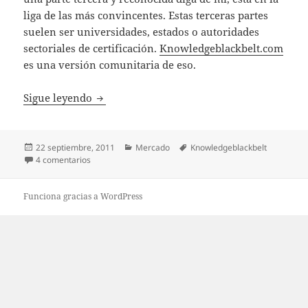
liga de las más convincentes. Estas terceras partes
suelen ser universidades, estados o autoridades
sectoriales de certificación.
Knowledgeblackbelt.com
es una versión comunitaria de eso.
Knowledgeblackbelt: cuando el conocimien
Sigue leyendo
Publicado
Categorías
Etiquetas
22 septiembre, 2011
Mercado
Knowledgeblackbelt
el
en Knowledgeblackbelt: cuando el conocimiento lo valid
4 comentarios
Funciona gracias a WordPress