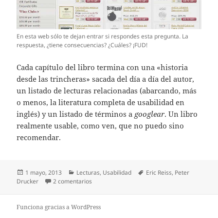
En esta web sólo te dejan entrar si respondes esta pregunta. La
respuesta, ¿tiene consecuencias? ¿Cuáles? ¡FUD!
Cada capítulo del libro termina con una «historia
desde las trincheras» sacada del día a día del autor,
un listado de lecturas relacionadas (abarcando, más
o menos, la literatura completa de usabilidad en
inglés) y un listado de términos a
googlear
. Un libro
realmente usable, como ven, que no puedo sino
recomendar.
Publicado
Categorías
Etiquetas
1 mayo, 2013
Lecturas
,
Usabilidad
Eric Reiss
,
Peter
el
en Usable Usability, de Eric Reiss
Drucker
2 comentarios
Funciona gracias a WordPress