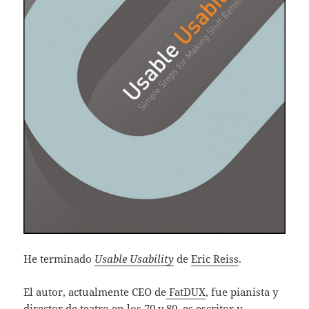
He terminado
Usable Usability
de
Eric Reiss
.
El autor, actualmente CEO de
FatDUX
, fue pianista y
director de teatro en los 70 y 80, es escritor y