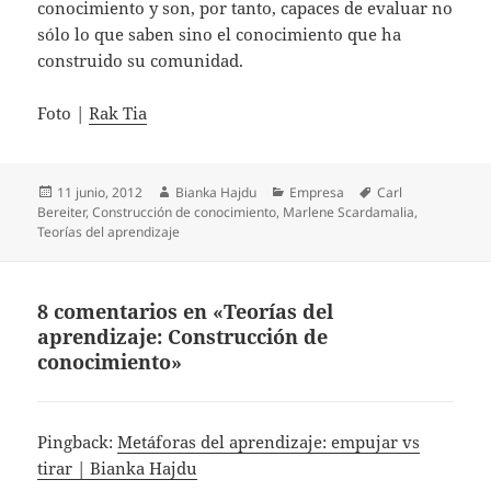
conocimiento y son, por tanto, capaces de evaluar no
sólo lo que saben sino el conocimiento que ha
construido su comunidad.
Foto |
Rak Tia
Publicado
Autor
Categorías
Etiquetas
11 junio, 2012
Bianka Hajdu
Empresa
Carl
el
Bereiter
,
Construcción de conocimiento
,
Marlene Scardamalia
,
Teorías del aprendizaje
8 comentarios en «Teorías del
aprendizaje: Construcción de
conocimiento»
Pingback:
Metáforas del aprendizaje: empujar vs
tirar | Bianka Hajdu