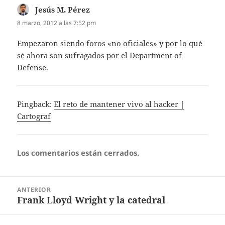
Jesús M. Pérez
dice:
8 marzo, 2012 a las 7:52 pm
Empezaron siendo foros «no oficiales» y por lo qué
sé ahora son sufragados por el Department of
Defense.
Pingback:
El reto de mantener vivo al hacker |
Cartograf
Los comentarios están cerrados.
Navegación
ANTERIOR
de
Frank Lloyd Wright y la catedral
Entrada
entradas
anterior: