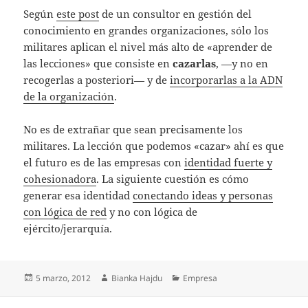
Según
este post
de un consultor en gestión del
conocimiento en grandes organizaciones, sólo los
militares aplican el nivel más alto de «aprender de
las lecciones» que consiste en
cazarlas
, —y no en
recogerlas a posteriori— y de
incorporarlas a la ADN
de la organización
.
No es de extrañar que sean precisamente los
militares. La lección que podemos «cazar» ahí es que
el futuro es de las empresas con
identidad fuerte y
cohesionadora
. La siguiente cuestión es cómo
generar esa identidad
conectando ideas y personas
con lógica de red
y no con lógica de
ejército/jerarquía.
Publicado
Autor
Categorías
5 marzo, 2012
Bianka Hajdu
Empresa
el