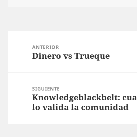
Navegación
de
ANTERIOR
Dinero vs Trueque
entradas
Entrada
anterior:
SIGUIENTE
Knowledgeblackbelt: cua
Entrada
lo valida la comunidad
siguiente: