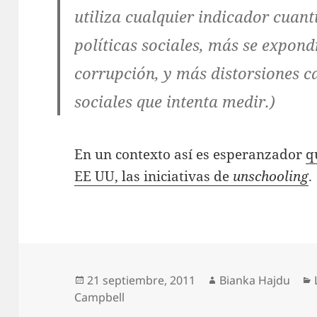
utiliza cualquier indicador cuant
políticas sociales, más se expondr
corrupción, y más distorsiones c
sociales que intenta medir.)
En un contexto así es esperanzador
q
EE UU, las iniciativas de
unschooling
.
Publicado
Autor
21 septiembre, 2011
Bianka Hajdu
el
Campbell