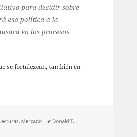
itativo para decidir sobre
á esa política a la
ausará en los procesos
ue se fortalezcan, también en
Categorías
Etiquetas
Lecturas
,
Mercado
Donald T.