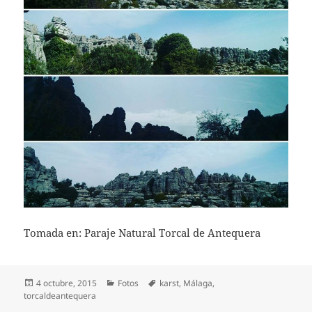
Tomada en: Paraje Natural Torcal de Antequera
Publicado
Categorías
Etiquetas
4 octubre, 2015
Fotos
karst
,
Málaga
,
el
torcaldeantequera