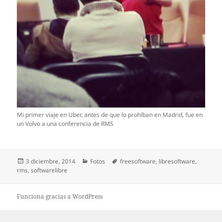
Mi primer viaje en Uber, antes de que lo prohíban en Madrid, fue en
un Volvo a una conferencia de RMS
Publicado
Categorías
Etiquetas
3 diciembre, 2014
Fotos
freesoftware
,
libresoftware
,
el
rms
,
softwarelibre
Funciona gracias a WordPress