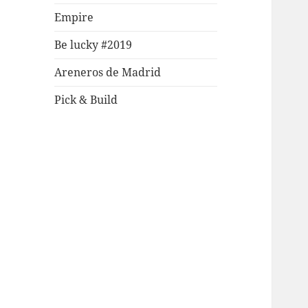
Empire
Be lucky #2019
Areneros de Madrid
Pick & Build