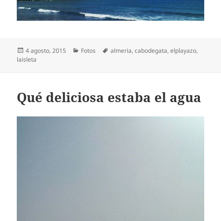
Publicado
Categorías
Etiquetas
4 agosto, 2015
Fotos
almeria
,
cabodegata
,
elplayazo
,
el
laisleta
Qué deliciosa estaba el agua