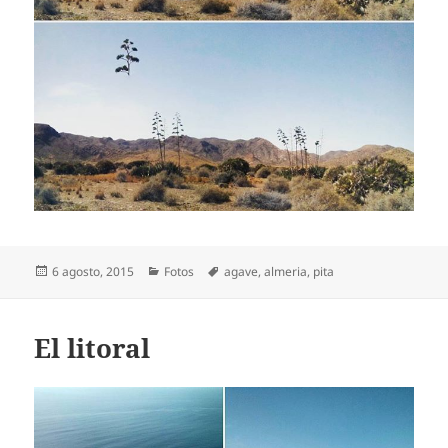
Publicado
Categorías
Etiquetas
6 agosto, 2015
Fotos
agave
,
almeria
,
pita
el
El litoral