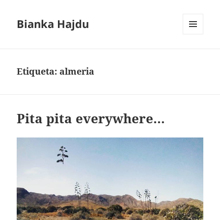
Bianka Hajdu
MENÚ
Y
WIDGETS
Etiqueta:
almeria
Pita pita everywhere…