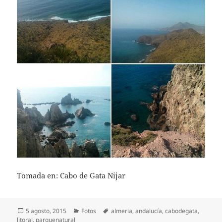
Tomada en: Cabo de Gata Nijar
Publicado
Categorías
Etiquetas
5 agosto, 2015
Fotos
almeria
,
andalucía
,
cabodegata
,
el
litoral
,
parquenatural