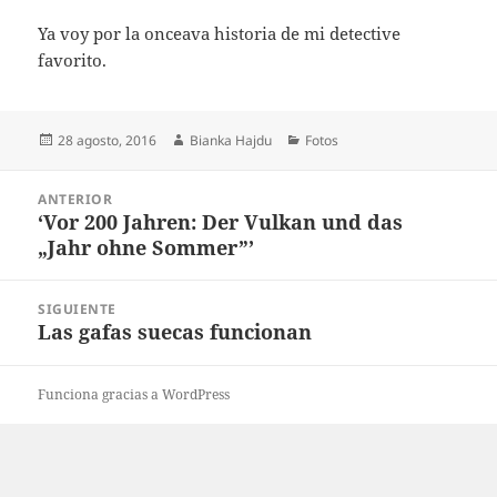
Ya voy por la onceava historia de mi detective
favorito.
Publicado
Autor
Categorías
28 agosto, 2016
Bianka Hajdu
Fotos
el
Navegación
ANTERIOR
de
‘Vor 200 Jahren: Der Vulkan und das
Entrada
entradas
„Jahr ohne Sommer”’
anterior:
SIGUIENTE
Las gafas suecas funcionan
Entrada
siguiente:
Funciona gracias a WordPress