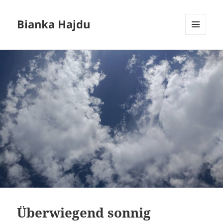
Bianka Hajdu
MENÚ
Y
WIDGETS
Überwiegend sonnig