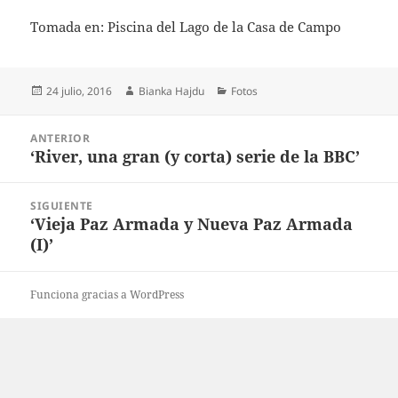
Tomada en: Piscina del Lago de la Casa de Campo
Publicado
Autor
Categorías
24 julio, 2016
Bianka Hajdu
Fotos
el
Navegación
ANTERIOR
de
‘River, una gran (y corta) serie de la BBC’
Entrada
entradas
anterior:
SIGUIENTE
‘Vieja Paz Armada y Nueva Paz Armada
Entrada
(I)’
siguiente:
Funciona gracias a WordPress