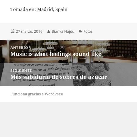
Tomada en: Madrid, Spain
Publicado
Autor
Categorías
27 marzo, 2016
Bianka Hajdu
Fotos
el
Navegación
ANTERIOR
de
Music is what feelings sound like
Entrada
entradas
anterior:
SIGUIENTE
Más sabiduría de sobres de azúcar
Entrada
siguiente:
Funciona gracias a WordPress