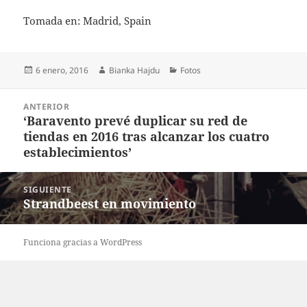
Tomada en: Madrid, Spain
Publicado
Autor
Categorías
6 enero, 2016
Bianka Hajdu
Fotos
el
Navegación
ANTERIOR
de
‘Baravento prevé duplicar su red de
Entrada
entradas
tiendas en 2016 tras alcanzar los cuatro
anterior:
establecimientos’
SIGUIENTE
Strandbeest en movimiento
Entrada
siguiente:
Funciona gracias a WordPress