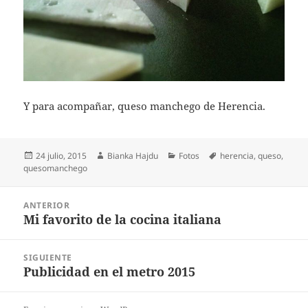
Y para acompañar, queso manchego de Herencia.
Publicado
Autor
Categorías
Etiquetas
24 julio, 2015
Bianka Hajdu
Fotos
herencia
,
queso
,
el
quesomanchego
Navegación
ANTERIOR
de
Mi favorito de la cocina italiana
Entrada
entradas
anterior:
SIGUIENTE
Publicidad en el metro 2015
Entrada
siguiente: