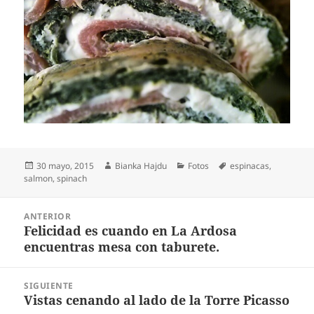
Publicado
Autor
Categorías
Etiquetas
30 mayo, 2015
Bianka Hajdu
Fotos
espinacas
,
el
salmon
,
spinach
Navegación
ANTERIOR
de
Felicidad es cuando en La Ardosa
Entrada
entradas
encuentras mesa con taburete.
anterior:
SIGUIENTE
Vistas cenando al lado de la Torre Picasso
Entrada