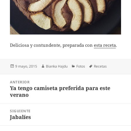
Deliciosa y contundente, preparada con
esta receta
.
Publicado
Autor
Categorías
Etiquetas
9 mayo, 2015
Bianka Hajdu
Fotos
Recetas
el
Navegación
ANTERIOR
de
Ya tengo camiseta preferida para este
Entrada
entradas
verano
anterior:
SIGUIENTE
Jabalíes
Entrada
siguiente: