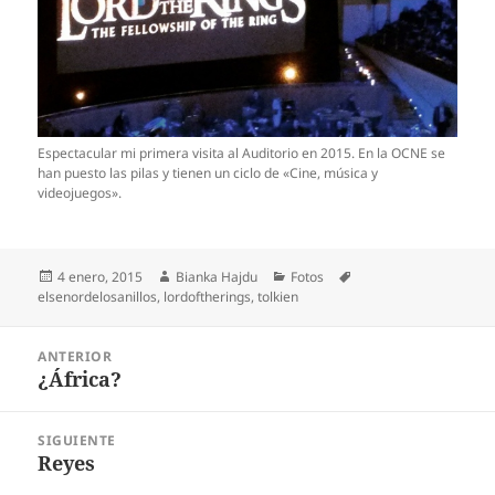
Espectacular mi primera visita al Auditorio en 2015. En la OCNE se
han puesto las pilas y tienen un ciclo de «Cine, música y
videojuegos».
Publicado
Autor
Categorías
Etiquetas
4 enero, 2015
Bianka Hajdu
Fotos
el
elsenordelosanillos
,
lordoftherings
,
tolkien
Navegación
ANTERIOR
de
¿África?
Entrada
entradas
anterior:
SIGUIENTE
Reyes
Entrada
siguiente: