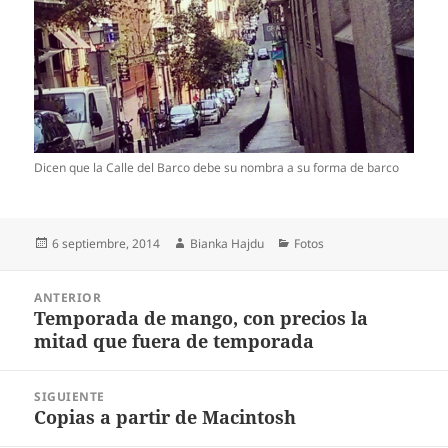
Dicen que la Calle del Barco debe su nombra a su forma de barco
Publicado
Autor
Categorías
6 septiembre, 2014
Bianka Hajdu
Fotos
el
Navegación
ANTERIOR
de
Temporada de mango, con precios la
Entrada
entradas
mitad que fuera de temporada
anterior:
SIGUIENTE
Copias a partir de Macintosh
Entrada
siguiente: