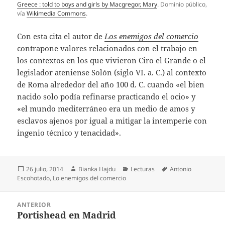
Greece : told to boys and girls by Macgregor, Mary
. Dominio público,
vía
Wikimedia Commons
.
Con esta cita el autor de
Los enemigos del comercio
contrapone valores relacionados con el trabajo en
los contextos en los que vivieron Ciro el Grande o el
legislador ateniense Solón (siglo VI. a. C.) al contexto
de Roma alrededor del año 100 d. C. cuando «el bien
nacido solo podía refinarse practicando el ocio» y
«el mundo mediterráneo era un medio de amos y
esclavos ajenos por igual a mitigar la intemperie con
ingenio técnico y tenacidad».
Publicado
Autor
Categorías
Etiquetas
26 julio, 2014
Bianka Hajdu
Lecturas
Antonio
el
Escohotado
,
Lo enemigos del comercio
Navegación
ANTERIOR
de
Portishead en Madrid
Entrada
entradas