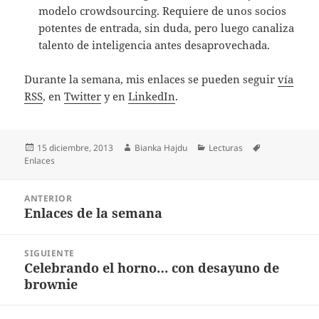
modelo crowdsourcing. Requiere de unos socios
potentes de entrada, sin duda, pero luego canaliza
talento de inteligencia antes desaprovechada.
Durante la semana, mis enlaces se pueden seguir
vía
RSS
, en
Twitter
y en
LinkedIn
.
Publicado
Autor
Categorías
Etiquetas
15 diciembre, 2013
Bianka Hajdu
Lecturas
el
Enlaces
Navegación
ANTERIOR
de
Enlaces de la semana
Entrada
entradas
anterior:
SIGUIENTE
Celebrando el horno… con desayuno de
Entrada
brownie
siguiente: