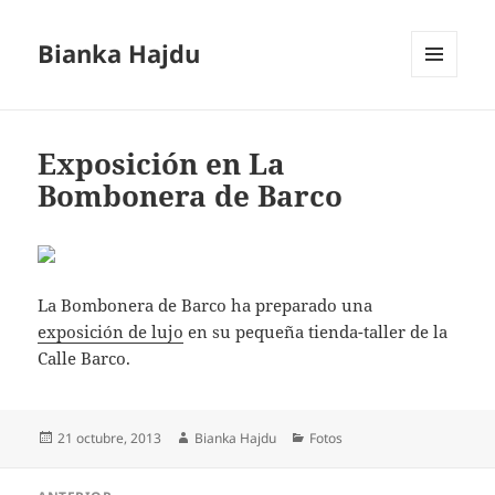
Bianka Hajdu
MENÚ
Y
WIDGETS
Exposición en La
Bombonera de Barco
La Bombonera de Barco ha preparado una
exposición de lujo
en su pequeña tienda-taller de la
Calle Barco.
Publicado
Autor
Categorías
21 octubre, 2013
Bianka Hajdu
Fotos
el
Navegación