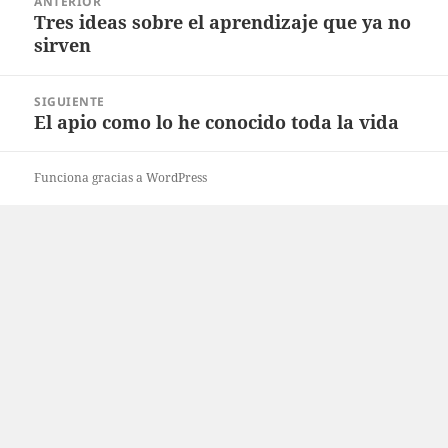
ANTERIOR
de
Tres ideas sobre el aprendizaje que ya no
Entrada
entradas
sirven
anterior:
SIGUIENTE
El apio como lo he conocido toda la vida
Entrada
siguiente:
Funciona gracias a WordPress