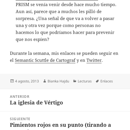
PRISM se venía venir desde hace mucho tiempo.
Aun así, parece que a muchos les pilló de
sorpresa. ¿Una señal de que va a volver a pasar
una y otra vez porque como personas no
hacemos lo que podríamos hacer para prevenir
que nos espíen?
Durante la semana, mis enlaces se pueden seguir en
el
Semantic Scuttle de Cartograf
y en
Twitter
.
Publicado
Autor
Categorías
Etiquetas
4 agosto, 2013
Bianka Hajdu
Lecturas
Enlaces
el
Navegación
ANTERIOR
de
La iglesia de Vértigo
Entrada
entradas
anterior:
SIGUIENTE
Pimientos rojos en su punto (tirando a
Entrada