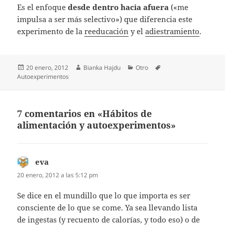
Es el enfoque
desde dentro hacia afuera
(«me
impulsa a ser más selectivo») que diferencia este
experimento de la
reeducación
y el
adiestramiento
.
Publicado
Autor
Categorías
Etiquetas
20 enero, 2012
Bianka Hajdu
Otro
el
Autoexperimentos
7 comentarios en «Hábitos de
alimentación y autoexperimentos»
eva
dice:
20 enero, 2012 a las 5:12 pm
Se dice en el mundillo que lo que importa es ser
consciente de lo que se come. Ya sea llevando lista
de ingestas (y recuento de calorías, y todo eso) o de