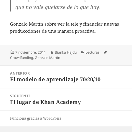
que no vale quejarse de lo que hay.
Gonzalo Martín
sobre ver la tele y financiar nuevas
produccciones de una manera proactiva.
Publicado
Autor
Categorías
Etiquetas
7 noviembre, 2011
Bianka Hajdu
Lecturas
el
Crowdfunding
,
Gonzalo Martín
Navegación
ANTERIOR
de
El modelo de aprendizaje 70/20/10
Entrada
entradas
anterior:
SIGUIENTE
El lugar de Khan Academy
Entrada
siguiente:
Funciona gracias a WordPress