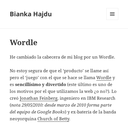
Bianka Hajdu
MENÚ
Y
WIDGETS
Wordle
He cambiado la cabecera de mi blog por un Wordle.
No estoy segura de que el ‘producto’ se llame así
pero el ‘juego’ con el que se hace se llama
Wordle
y
es
sencillísimo y divertido
(este último es uno de
los motivos por el que utilizamos la web ¿o no?). Lo
creó
Jonathan Feinberg
, ingeniero en IBM Research
(
nota 29/05/2010: desde marzo de 2010 forma parte
del equipo de Google Books
) y ex-batería de la banda
neoyorquina
Church of Betty
.