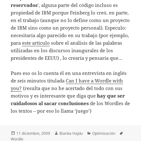
reservados
‘, alguna parte del código incluso es
propiedad de IBM porque Feinberg lo creó, en parte,
en el trabajo (aunque no lo define como un proyecto
de IBM sino como un proyecto personal). Especulo:
necesitaría algo parecido en su trabajo (por ejemplo,
para
este artículo
sobre el análisis de las palabras
utilizadas en los discursos inaugurales de los
presidentes de EEUU) , lo crearía y pensaría que…
Pues eso os lo cuenta él en una entrevista en inglés
de seis minutos titulada
Can I have a Wordle with
you?
(resulta que no he acertado del todo con sus
motivos y es interesante que diga que
hay que ser
cuidadosos al sacar conclusiones
de los Wordles de
los textos – por eso lo llama ‘juego’)
Publicado
Autor
Categorías
Etiquetas
11 diciembre, 2009
Bianka Hajdu
Optimización
el
Wordle